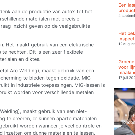
Een las
produc
 denk aan de productie van auto’s tot het
4 septem
schillende materialen met precisie
raag inzicht geven op de veelgebruikte
Het bel
inspect
12 augus
n. Het maakt gebruik van een elektrische
e hechten. Dit is een zeer flexibele
erialen en diktes.
Groene 
voor li
tal Arc Welding), maakt gebruik van een
maakin
herming te bieden tegen oxidatie. MIG-
17 juli 20
uikt in industriële toepassingen. MIG-lassen is
bruikt worden voor verschillende metalen
elding), maakt gebruik van een niet-
Altij
 te creëren, er kunnen aparte materialen
rondom
gebruikt worden wanneer je veel controle en
d inzetten om dunne materialen te lassen,