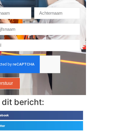
rstuur
 dit bericht:
ebook
tter