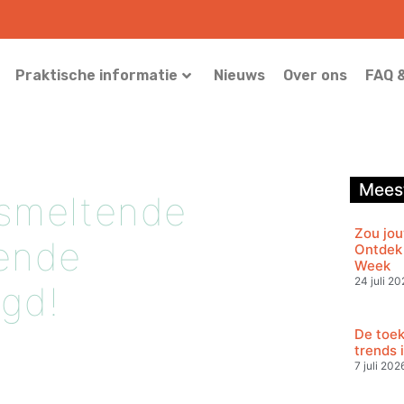
Praktische informatie
Nieuws
Over ons
FAQ 
Meest
 smeltende
Zou jou
lende
Ontdek 
Week
24 juli 20
egd!
De toek
trends 
7 juli 202