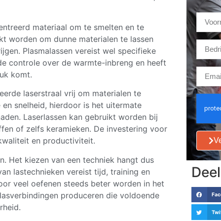
ntreerd materiaal om te smelten en te
kt worden om dunne materialen te lassen
jgen. Plasmalassen vereist wel specifieke
de controle over de warmte-inbreng en heeft
tuk komt.
erde laserstraal vrij om materialen te
 en snelheid, hierdoor is het uitermate
aden. Laserlassen kan gebruikt worden bij
ffen of zelfs keramieken. De investering voor
aliteit en productiviteit.
Ve
n. Het kiezen van een techniek hangt dus
Deel
an lastechnieken vereist tijd, training en
door veel oefenen steeds beter worden in het
lasverbindingen produceren die voldoende
Fac
rheid.
Twi