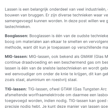
Lassen is een belangrijk onderdeel van veel industrieën,
bouwen van bruggen. Er zijn diverse technieken waar ver
samengevoegd kunnen worden. In deze post willen we g
lastechnieken.
Booglassen:
Booglassen is één van de oudste technieke
boog om materialen aan elkaar te smelten en vervolgens t
methode, want dit kun je toepassen op verschillende mat
MIG-lassen:
MIG-lassen, ook bekend als GMAW (Glas Me
continue draadvoeding en een beschermend gas om besc
lassen is één van de snelste lastechnieken en wordt gebr
wel eenvoudiger om onder de knie te krijgen, dit kan ge
zoals staal, aluminium en roestvrij staal.
TIG-lassen:
TIG-lassen, ofwel GTAW (Gas Tungsten Arc W
afsmeltende worlfraamelektrode om daarmee een lasboog
toegevoegd worden, indien nodig. TIG-lassen kan goed 
precisie nodig hebt. Je kunt deze manier van lassen goe