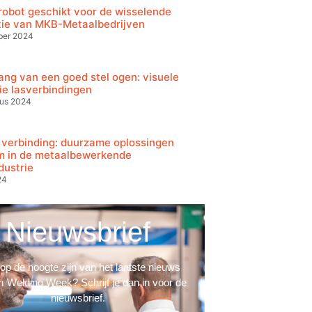
robot geschikt voor de wisselende
tie van MKB-Metaalbedrijven
ber 2024
ang van een goed stel ogen: visuele
ie lasverbindingen
tus 2024
verbinding: duurzame oplossingen
jm in de metaalbewerkende
dustrie
24
Nieuwsbrief
d op de hoogte zijn van het laatste nieuws
 Welding Week? Schrijf je dan in voor de
nieuwsbrief.