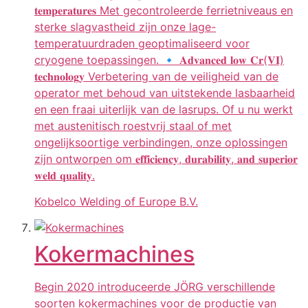
𝐭𝐞𝐦𝐩𝐞𝐫𝐚𝐭𝐮𝐫𝐞𝐬 Met gecontroleerde ferrietniveaus en
sterke slagvastheid zijn onze lage-
temperatuurdraden geoptimaliseerd voor
cryogene toepassingen. 🔹 𝐀𝐝𝐯𝐚𝐧𝐜𝐞𝐝 𝐥𝐨𝐰 𝐂𝐫(𝐕𝐈)
𝐭𝐞𝐜𝐡𝐧𝐨𝐥𝐨𝐠𝐲 Verbetering van de veiligheid van de
operator met behoud van uitstekende lasbaarheid
en een fraai uiterlijk van de lasrups. Of u nu werkt
met austenitisch roestvrij staal of met
ongelijksoortige verbindingen, onze oplossingen
zijn ontworpen om 𝐞𝐟𝐟𝐢𝐜𝐢𝐞𝐧𝐜𝐲, 𝐝𝐮𝐫𝐚𝐛𝐢𝐥𝐢𝐭𝐲, 𝐚𝐧𝐝 𝐬𝐮𝐩𝐞𝐫𝐢𝐨𝐫
𝐰𝐞𝐥𝐝 𝐪𝐮𝐚𝐥𝐢𝐭𝐲.
Kobelco Welding of Europe B.V.
Kokermachines
Begin 2020 introduceerde JÖRG verschillende
soorten kokermachines voor de productie van