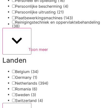
Personeel en opleiding
(16)
Persoonlijke bescherming
(4)
Persoonlijke uitrusting
(21)
Plaatbewerkingsmachines
(143)
Reinigingstechniek en oppervlaktebehandeling
(38)
Toon meer
Landen
Belgium
(34)
Germany
(1)
Netherlands
(394)
Romania
(6)
Sweden
(3)
Switzerland
(4)