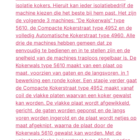
isolatie kokers. Hieruit kan ieder isolatiebedrijf de
machine kiezen die het beste bij hem past. Het zijn
de volgende 3 machines: “De Kokerwals” type
5610, de Compacte Kokerstraat type 4952 en de
volledig Automatische Kokerstraat type 4960. Alle
drie de machines hebben gemeen dat ze
eenvoudig te bedienen en in te stellen zijn en de
snelheid van de machines traploos regelbaar is. De
Kokerwals type 5610 maakt van een plaat op
maat, voorzien van gaten en de langsvoren, in 1
bewerking een ronde koker. Een stapje verder gaat
de Compacte Kokerstraat type 4952 maakt vanaf
coil de vlakke platen waarvan een koker gewalst
kan worden. De vlakke plaat wordt afgewikkeld,
gericht, de gaten worden geponst en de langs
voren worden ingerold en de plaat wordt netjes op
maat afgeknipt, waarna de plaat door de
Kokerwals 5610 gewalst kan worden. Met de