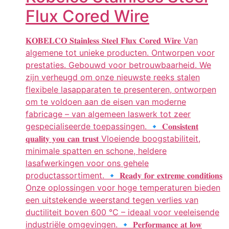
Flux Cored Wire
𝐊𝐎𝐁𝐄𝐋𝐂𝐎 𝐒𝐭𝐚𝐢𝐧𝐥𝐞𝐬𝐬 𝐒𝐭𝐞𝐞𝐥 𝐅𝐥𝐮𝐱 𝐂𝐨𝐫𝐞𝐝 𝐖𝐢𝐫𝐞 Van
algemene tot unieke producten. Ontworpen voor
prestaties. Gebouwd voor betrouwbaarheid. We
zijn verheugd om onze nieuwste reeks stalen
flexibele lasapparaten te presenteren, ontworpen
om te voldoen aan de eisen van moderne
fabricage – van algemeen laswerk tot zeer
gespecialiseerde toepassingen. 🔹 𝐂𝐨𝐧𝐬𝐢𝐬𝐭𝐞𝐧𝐭
𝐪𝐮𝐚𝐥𝐢𝐭𝐲 𝐲𝐨𝐮 𝐜𝐚𝐧 𝐭𝐫𝐮𝐬𝐭 Vloeiende boogstabiliteit,
minimale spatten en schone, heldere
lasafwerkingen voor ons gehele
productassortiment. 🔹 𝐑𝐞𝐚𝐝𝐲 𝐟𝐨𝐫 𝐞𝐱𝐭𝐫𝐞𝐦𝐞 𝐜𝐨𝐧𝐝𝐢𝐭𝐢𝐨𝐧𝐬
Onze oplossingen voor hoge temperaturen bieden
een uitstekende weerstand tegen verlies van
ductiliteit boven 600 °C – ideaal voor veeleisende
industriële omgevingen. 🔹 𝐏𝐞𝐫𝐟𝐨𝐫𝐦𝐚𝐧𝐜𝐞 𝐚𝐭 𝐥𝐨𝐰