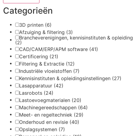
Categorieën
3D printen
(6)
Afzuiging & filtering
(3)
Brancheverenigingen, kennisinstituten & opleiding
(2)
CAD/CAM/ERP/APM software
(41)
Certificering
(21)
Filtering & Extractie
(12)
Industriële vloeistoffen
(7)
Kennisinstituten & opleidingsinstellingen
(27)
Lasapparatuur
(42)
Lasrobots
(24)
Lastoevoegmaterialen
(20)
Machinegereedschappen
(64)
Meet- en regeltechniek
(29)
Onderhoud en revisie
(40)
Opslagsystemen
(7)