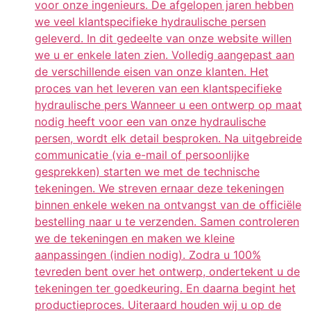
voor onze ingenieurs. De afgelopen jaren hebben
we veel klantspecifieke hydraulische persen
geleverd. In dit gedeelte van onze website willen
we u er enkele laten zien. Volledig aangepast aan
de verschillende eisen van onze klanten. Het
proces van het leveren van een klantspecifieke
hydraulische pers Wanneer u een ontwerp op maat
nodig heeft voor een van onze hydraulische
persen, wordt elk detail besproken. Na uitgebreide
communicatie (via e-mail of persoonlijke
gesprekken) starten we met de technische
tekeningen. We streven ernaar deze tekeningen
binnen enkele weken na ontvangst van de officiële
bestelling naar u te verzenden. Samen controleren
we de tekeningen en maken we kleine
aanpassingen (indien nodig). Zodra u 100%
tevreden bent over het ontwerp, ondertekent u de
tekeningen ter goedkeuring. En daarna begint het
productieproces. Uiteraard houden wij u op de