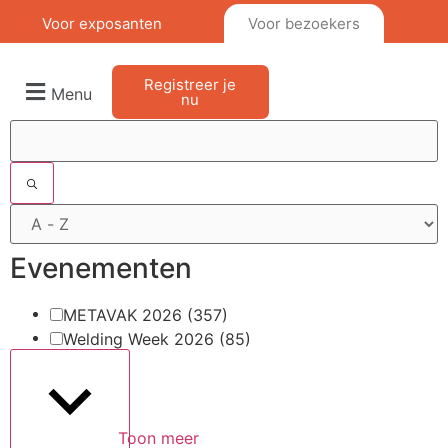
Voor exposanten
Voor bezoekers
Registreer je
Menu
nu
Filters
Evenementen
METAVAK 2026
(357)
Welding Week 2026
(85)
Toon meer