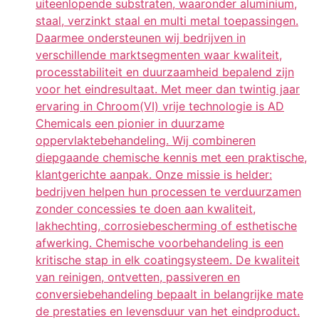
uiteenlopende substraten, waaronder aluminium,
staal, verzinkt staal en multi metal toepassingen.
Daarmee ondersteunen wij bedrijven in
verschillende marktsegmenten waar kwaliteit,
processtabiliteit en duurzaamheid bepalend zijn
voor het eindresultaat. Met meer dan twintig jaar
ervaring in Chroom(VI) vrije technologie is AD
Chemicals een pionier in duurzame
oppervlaktebehandeling. Wij combineren
diepgaande chemische kennis met een praktische,
klantgerichte aanpak. Onze missie is helder:
bedrijven helpen hun processen te verduurzamen
zonder concessies te doen aan kwaliteit,
lakhechting, corrosiebescherming of esthetische
afwerking. Chemische voorbehandeling is een
kritische stap in elk coatingsysteem. De kwaliteit
van reinigen, ontvetten, passiveren en
conversiebehandeling bepaalt in belangrijke mate
de prestaties en levensduur van het eindproduct.