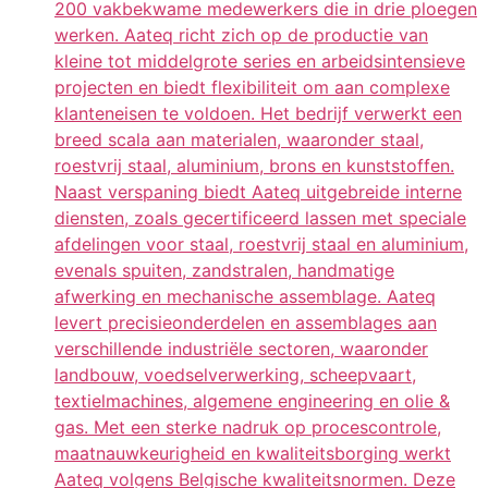
200 vakbekwame medewerkers die in drie ploegen
werken. Aateq richt zich op de productie van
kleine tot middelgrote series en arbeidsintensieve
projecten en biedt flexibiliteit om aan complexe
klanteneisen te voldoen. Het bedrijf verwerkt een
breed scala aan materialen, waaronder staal,
roestvrij staal, aluminium, brons en kunststoffen.
Naast verspaning biedt Aateq uitgebreide interne
diensten, zoals gecertificeerd lassen met speciale
afdelingen voor staal, roestvrij staal en aluminium,
evenals spuiten, zandstralen, handmatige
afwerking en mechanische assemblage. Aateq
levert precisieonderdelen en assemblages aan
verschillende industriële sectoren, waaronder
landbouw, voedselverwerking, scheepvaart,
textielmachines, algemene engineering en olie &
gas. Met een sterke nadruk op procescontrole,
maatnauwkeurigheid en kwaliteitsborging werkt
Aateq volgens Belgische kwaliteitsnormen. Deze