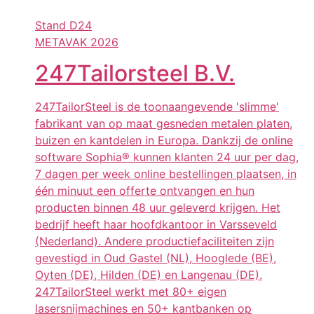
Stand
D24
METAVAK 2026
247Tailorsteel B.V.
247TailorSteel is de toonaangevende 'slimme'
fabrikant van op maat gesneden metalen platen,
buizen en kantdelen in Europa. Dankzij de online
software Sophia® kunnen klanten 24 uur per dag,
7 dagen per week online bestellingen plaatsen, in
één minuut een offerte ontvangen en hun
producten binnen 48 uur geleverd krijgen. Het
bedrijf heeft haar hoofdkantoor in Varsseveld
(Nederland). Andere productiefaciliteiten zijn
gevestigd in Oud Gastel (NL), Hooglede (BE),
Oyten (DE), Hilden (DE) en Langenau (DE).
247TailorSteel werkt met 80+ eigen
lasersnijmachines en 50+ kantbanken op