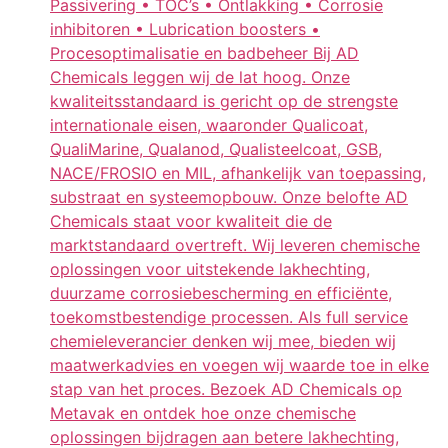
Passivering • TOC’s • Ontlakking • Corrosie
inhibitoren • Lubrication boosters •
Procesoptimalisatie en badbeheer Bij AD
Chemicals leggen wij de lat hoog. Onze
kwaliteitsstandaard is gericht op de strengste
internationale eisen, waaronder Qualicoat,
QualiMarine, Qualanod, Qualisteelcoat, GSB,
NACE/FROSIO en MIL, afhankelijk van toepassing,
substraat en systeemopbouw. Onze belofte AD
Chemicals staat voor kwaliteit die de
marktstandaard overtreft. Wij leveren chemische
oplossingen voor uitstekende lakhechting,
duurzame corrosiebescherming en efficiënte,
toekomstbestendige processen. Als full service
chemieleverancier denken wij mee, bieden wij
maatwerkadvies en voegen wij waarde toe in elke
stap van het proces. Bezoek AD Chemicals op
Metavak en ontdek hoe onze chemische
oplossingen bijdragen aan betere lakhechting,