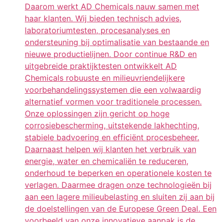
Daarom werkt AD Chemicals nauw samen met
haar klanten. Wij bieden technisch advies,
laboratoriumtesten, procesanalyses en
ondersteuning bij optimalisatie van bestaande en
nieuwe productielijnen. Door continue R&D en
uitgebreide praktijktesten ontwikkelt AD
Chemicals robuuste en milieuvriendelijkere
voorbehandelingssystemen die een volwaardig
alternatief vormen voor traditionele processen.
Onze oplossingen zijn gericht op hoge
corrosiebescherming, uitstekende lakhechting,
stabiele badvoering en efficiënt procesbeheer.
Daarnaast helpen wij klanten het verbruik van
energie, water en chemicaliën te reduceren,
onderhoud te beperken en operationele kosten te
verlagen. Daarmee dragen onze technologieën bij
aan een lagere milieubelasting en sluiten zij aan bij
de doelstellingen van de Europese Green Deal. Een
voorbeeld van onze innovatieve aanpak is de