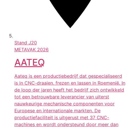
Stand
J20
METAVAK 2026
AATEQ
Aateq is een productiebedrijf dat gespecialiseerd
is in CNC-draaien, frezen en lassen in Roemenië. In
de loop der jaren heeft het bedrijf zich ontwikkeld
tot een betrouwbare leverancier van uiterst
nauwkeurige mechanische componenten voor
Europese en internationale markten. De
productiefaciliteit is uitgerust met 37 CNC-
machines en wordt ondersteund door meer dan