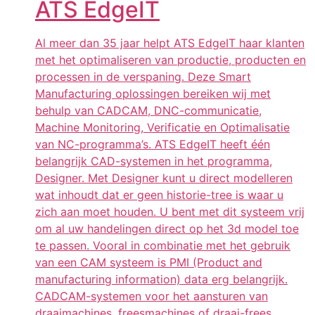
ATS EdgeIT
Al meer dan 35 jaar helpt ATS EdgeIT haar klanten
met het optimaliseren van productie, producten en
processen in de verspaning. Deze Smart
Manufacturing oplossingen bereiken wij met
behulp van CADCAM, DNC-communicatie,
Machine Monitoring, Verificatie en Optimalisatie
van NC-programma’s. ATS EdgeIT heeft één
belangrijk CAD-systemen in het programma,
Designer. Met Designer kunt u direct modelleren
wat inhoudt dat er geen historie-tree is waar u
zich aan moet houden. U bent met dit systeem vrij
om al uw handelingen direct op het 3d model toe
te passen. Vooral in combinatie met het gebruik
van een CAM systeem is PMI (Product and
manufacturing information) data erg belangrijk.
CADCAM-systemen voor het aansturen van
draaimachines, freesmachines of draai-frees