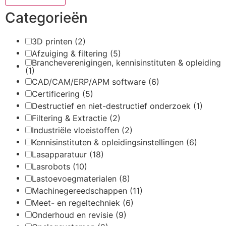
Categorieën
3D printen
(2)
Afzuiging & filtering
(5)
Brancheverenigingen, kennisinstituten & opleiding
(1)
CAD/CAM/ERP/APM software
(6)
Certificering
(5)
Destructief en niet-destructief onderzoek
(1)
Filtering & Extractie
(2)
Industriële vloeistoffen
(2)
Kennisinstituten & opleidingsinstellingen
(6)
Lasapparatuur
(18)
Lasrobots
(10)
Lastoevoegmaterialen
(8)
Machinegereedschappen
(11)
Meet- en regeltechniek
(6)
Onderhoud en revisie
(9)