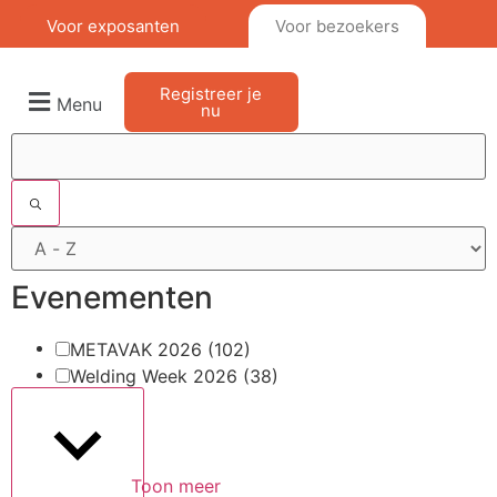
Voor exposanten
Voor bezoekers
Registreer je
Menu
nu
Filters
Evenementen
METAVAK 2026
(102)
Welding Week 2026
(38)
Toon meer