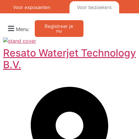
Voor exposanten
Voor bezoekers
Registreer je
Menu
nu
Resato Waterjet Technology
B.V.