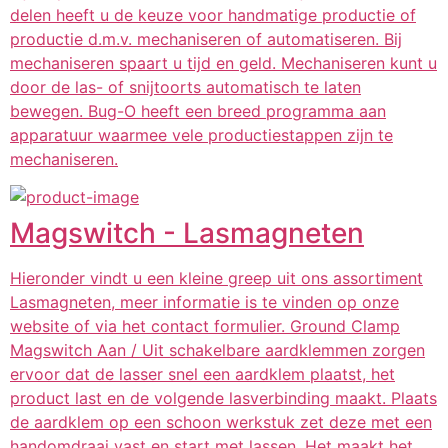
delen heeft u de keuze voor handmatige productie of
productie d.m.v. mechaniseren of automatiseren. Bij
mechaniseren spaart u tijd en geld. Mechaniseren kunt u
door de las- of snijtoorts automatisch te laten
bewegen. Bug-O heeft een breed programma aan
apparatuur waarmee vele productiestappen zijn te
mechaniseren.
Magswitch - Lasmagneten
Hieronder vindt u een kleine greep uit ons assortiment
Lasmagneten, meer informatie is te vinden op onze
website of via het contact formulier. Ground Clamp
Magswitch Aan / Uit schakelbare aardklemmen zorgen
ervoor dat de lasser snel een aardklem plaatst, het
product last en de volgende lasverbinding maakt. Plaats
de aardklem op een schoon werkstuk zet deze met een
handomdraai vast en start met lassen. Het maakt het