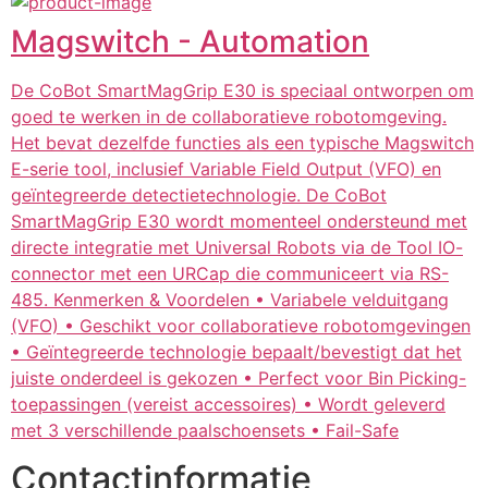
Magswitch - Automation
De CoBot SmartMagGrip E30 is speciaal ontworpen om
goed te werken in de collaboratieve robotomgeving.
Het bevat dezelfde functies als een typische Magswitch
E-serie tool, inclusief Variable Field Output (VFO) en
geïntegreerde detectietechnologie. De CoBot
SmartMagGrip E30 wordt momenteel ondersteund met
directe integratie met Universal Robots via de Tool IO-
connector met een URCap die communiceert via RS-
485. Kenmerken & Voordelen • Variabele velduitgang
(VFO) • Geschikt voor collaboratieve robotomgevingen
• Geïntegreerde technologie bepaalt/bevestigt dat het
juiste onderdeel is gekozen • Perfect voor Bin Picking-
toepassingen (vereist accessoires) • Wordt geleverd
met 3 verschillende paalschoensets • Fail-Safe
Contactinformatie