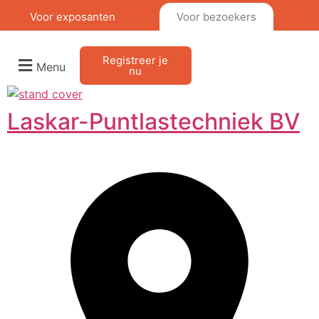
Voor exposanten
Voor bezoekers
Registreer je
Menu
nu
Laskar-Puntlastechniek BV