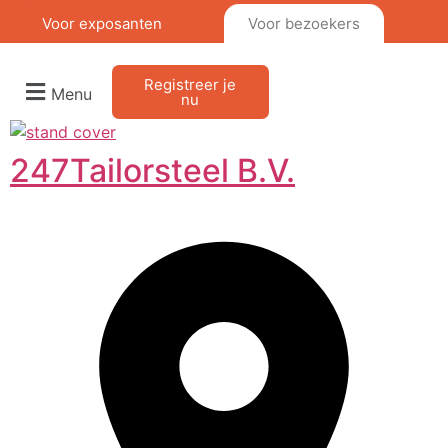
Voor exposanten
Voor bezoekers
Registreer je
Menu
nu
247Tailorsteel B.V.