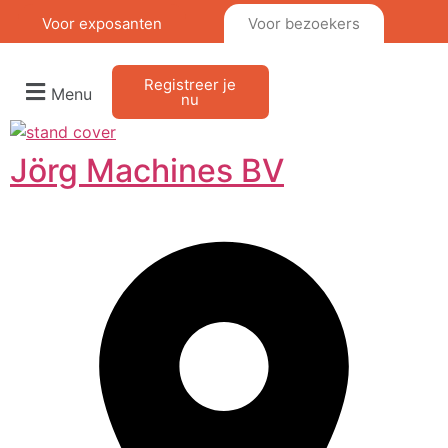
Voor exposanten
Voor bezoekers
Registreer je
Menu
nu
Jörg Machines BV