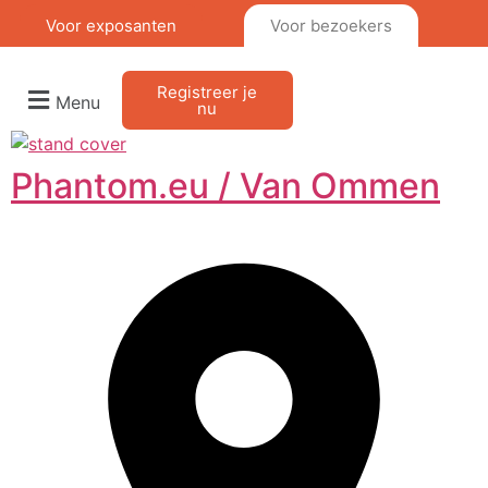
Voor exposanten
Voor bezoekers
Registreer je
Menu
nu
Phantom.eu / Van Ommen