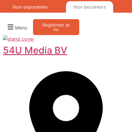
Voor exposanten
Voor bezoekers
Registreer je
Menu
nu
54U Media BV