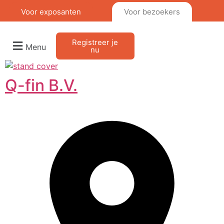
Voor exposanten
Voor bezoekers
Registreer je
Menu
nu
Q-fin B.V.