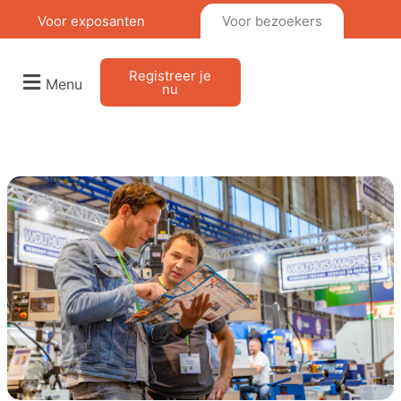
Voor exposanten
Voor bezoekers
Registreer je
Menu
nu