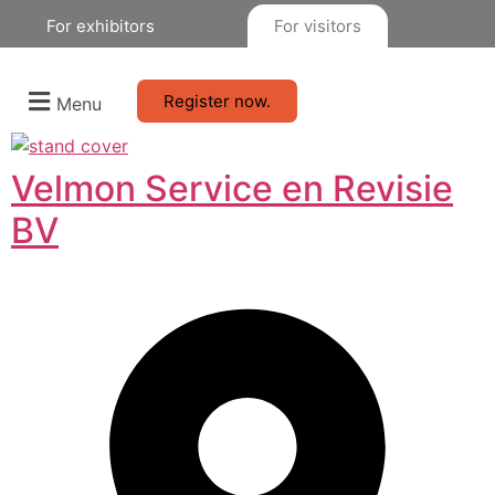
For exhibitors
For visitors
Register now.
Menu
Velmon Service en Revisie
BV